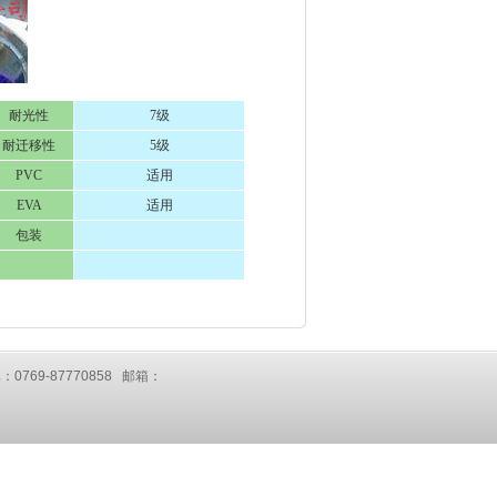
耐光性
7级
耐迁移性
5级
PVC
适用
EVA
适用
包装
：0769-87770858 邮箱：