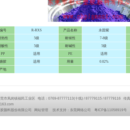
编号
R-RXS
产品名称
永固紫
耐热性
5级
耐候性
7-8级
耐酸性
5级
耐碱性
5级
PP
适用
PE
适用
搪胶
适用
用量
0.02%
产地
凤岗镇福民工业区 电话：0769-87777113(十线) / 87779115 / 87779116 传真
163.com
塑胶颜料股份有限公司
网站管理
技术支持：
东莞网络公司
粤ICP备11058919号