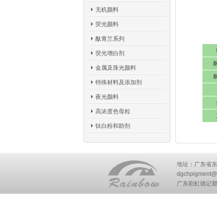
无机颜料
荧光颜料
酞青兰系列
荧光增白剂
金属及珠光颜料
特殊材料及添加剂
夜光颜料
高浓度色母粒
钛白粉和助剂
地址：广东省东莞市
dgchpigment@
广东彩虹德记