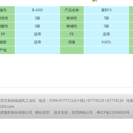
编号
R-4103
产品名称
紫RVS
耐热性
5级
耐候性
7级
耐酸性
5级
耐碱性
5级
PP
适用
PE
适用
搪胶
适用
用量
0.02%
产地
凤岗镇福民工业区 电话：0769-87777113(十线) / 87779115 / 87779116 传真
163.com
塑胶颜料股份有限公司
网站管理
技术支持：
东莞网络公司
粤ICP备11058919号