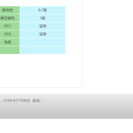
耐光性
6-7级
耐迁移性
5级
PVC
适用
EVA
适用
包装
：0769-87770858 邮箱：