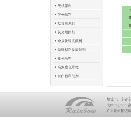
无机颜料
荧光颜料
酞青兰系列
荧光增白剂
金属及珠光颜料
特殊材料及添加剂
夜光颜料
高浓度色母粒
钛白粉和助剂
地址：广东省东莞市
dgchpigment@
广东彩虹德记