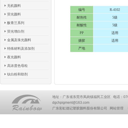
无机颜料
编号
R-4102
荧光颜料
耐热性
5级
酞青兰系列
耐酸性
5级
荧光增白剂
PP
适用
金属及珠光颜料
搪胶
适用
产地
特殊材料及添加剂
夜光颜料
高浓度色母粒
钛白粉和助剂
地址：广东省东莞市凤岗镇福民工业区 电话：0769-87777
dgchpigment@163.com
广东彩虹德记塑胶颜料股份有限公司
网站管理
技