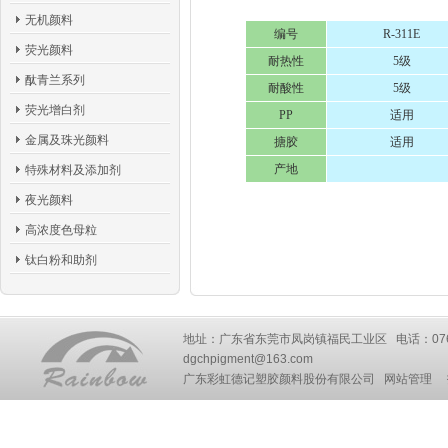
无机颜料
编号
R-311E
荧光颜料
耐热性
5级
酞青兰系列
耐酸性
5级
荧光增白剂
PP
适用
金属及珠光颜料
搪胶
适用
产地
特殊材料及添加剂
夜光颜料
高浓度色母粒
钛白粉和助剂
地址：广东省东莞市凤岗镇福民工业区 电话：0769-87777
dgchpigment@163.com
广东彩虹德记塑胶颜料股份有限公司
网站管理
技