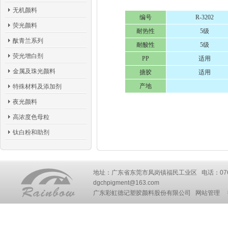
无机颜料
编号
R-3202
荧光颜料
耐热性
5级
酞青兰系列
耐酸性
5级
荧光增白剂
PP
适用
金属及珠光颜料
搪胶
适用
产地
特殊材料及添加剂
夜光颜料
高浓度色母粒
钛白粉和助剂
地址：广东省东莞市凤岗镇福民工业区 电话：0769-87777
dgchpigment@163.com
广东彩虹德记塑胶颜料股份有限公司
网站管理
技