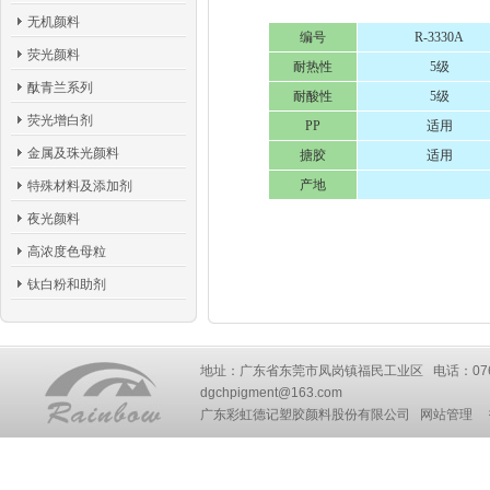
无机颜料
编号
R-3330A
荧光颜料
耐热性
5级
酞青兰系列
耐酸性
5级
荧光增白剂
PP
适用
金属及珠光颜料
搪胶
适用
产地
特殊材料及添加剂
夜光颜料
高浓度色母粒
钛白粉和助剂
地址：广东省东莞市凤岗镇福民工业区 电话：0769-87777
dgchpigment@163.com
广东彩虹德记塑胶颜料股份有限公司
网站管理
技