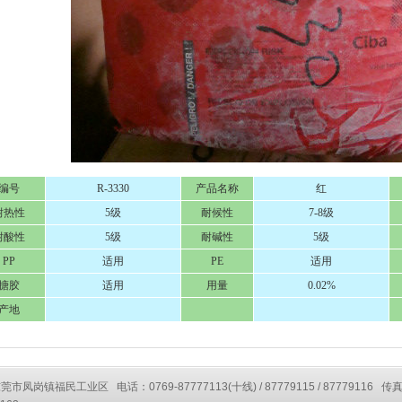
编号
R-3330
产品名称
红
耐热性
5级
耐候性
7-8级
耐酸性
5级
耐碱性
5级
PP
适用
PE
适用
搪胶
适用
用量
0.02%
产地
凤岗镇福民工业区 电话：0769-87777113(十线) / 87779115 / 87779116 传真