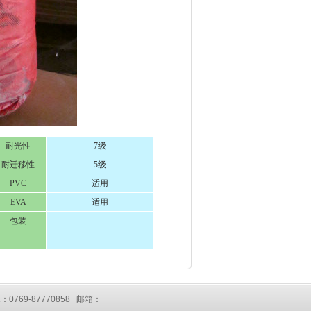
耐光性
7级
耐迁移性
5级
PVC
适用
EVA
适用
包装
：0769-87770858 邮箱：