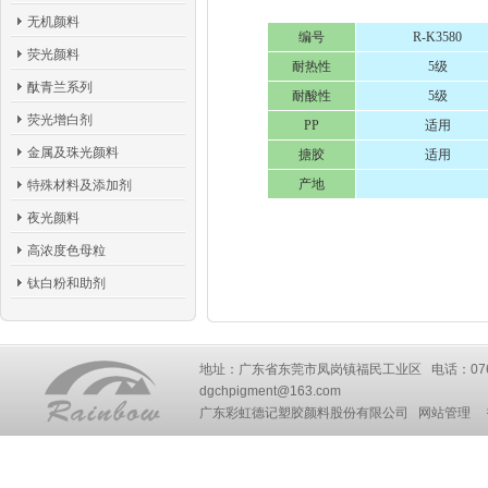
无机颜料
编号
R-K3580
荧光颜料
耐热性
5级
酞青兰系列
耐酸性
5级
荧光增白剂
PP
适用
金属及珠光颜料
搪胶
适用
产地
特殊材料及添加剂
夜光颜料
高浓度色母粒
钛白粉和助剂
地址：广东省东莞市凤岗镇福民工业区 电话：0769-87777
dgchpigment@163.com
广东彩虹德记塑胶颜料股份有限公司
网站管理
技