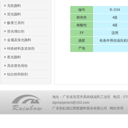
无机颜料
编号
R-3104
荧光颜料
耐热性
4级
酞青兰系列
耐酸性
4级
荧光增白剂
PP
适用
金属及珠光颜料
搪胶
有条件用但须先初
产地
特殊材料及添加剂
夜光颜料
高浓度色母粒
钛白粉和助剂
地址：广东省东莞市凤岗镇福民工业区 电话：0769-87777
dgchpigment@163.com
广东彩虹德记塑胶颜料股份有限公司
网站管理
技