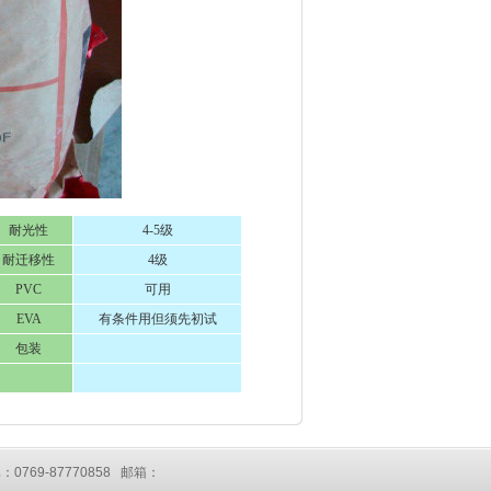
耐光性
4-5级
耐迁移性
4级
PVC
可用
EVA
有条件用但须先初试
包装
：0769-87770858 邮箱：