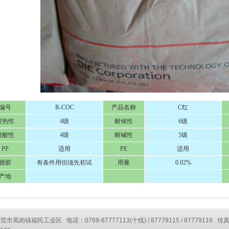
编号
R-COC
产品名称
C红
耐热性
4级
耐候性
6级
耐酸性
4级
耐碱性
5级
PP
适用
PE
适用
搪胶
有条件用但须先初试
用量
0.02%
产地
凤岗镇福民工业区 电话：0769-87777113(十线) / 87779115 / 87779116 传真