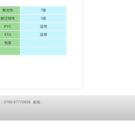
耐光性
7级
耐迁移性
5级
PVC
适用
EVA
适用
包装
：0769-87770858 邮箱：