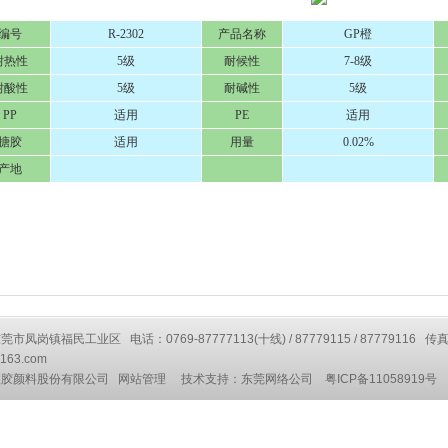
编号
R-2302
产品名称
GP橙
耐热性
5级
耐候性
7-8级
耐酸性
5级
耐碱性
5级
PP
适用
PE
适用
搪胶
适用
用量
0.02%
产地
凤岗镇福民工业区 电话：0769-87777113(十线) / 87779115 / 87779116 传真
163.com
塑胶颜料股份有限公司
网站管理
技术支持：
东莞网络公司
粤ICP备11058919号