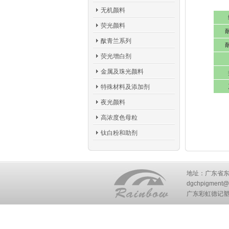
无机颜料
荧光颜料
酞青兰系列
荧光增白剂
金属及珠光颜料
特殊材料及添加剂
夜光颜料
高浓度色母粒
钛白粉和助剂
地址：广东省东莞市
dgchpigment@
广东彩虹德记