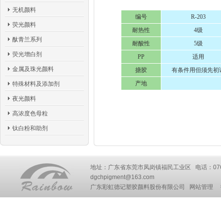
无机颜料
编号
R-203
荧光颜料
耐热性
4级
酞青兰系列
耐酸性
5级
荧光增白剂
PP
适用
金属及珠光颜料
搪胶
有条件用但须先初
产地
特殊材料及添加剂
夜光颜料
高浓度色母粒
钛白粉和助剂
地址：广东省东莞市凤岗镇福民工业区 电话：0769-87777
dgchpigment@163.com
广东彩虹德记塑胶颜料股份有限公司
网站管理
技