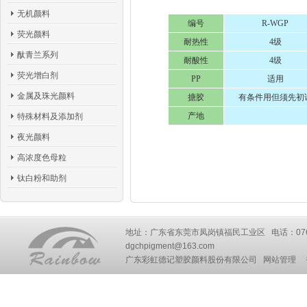
无机颜料
编号
R-WGP
荧光颜料
耐热性
4级
酞青兰系列
耐酸性
4级
荧光增白剂
PP
适用
金属及珠光颜料
搪胶
有条件用但须先初
产地
特殊材料及添加剂
夜光颜料
高浓度色母粒
钛白粉和助剂
地址：广东省东莞市凤岗镇福民工业区 电话：0769-87777
dgchpigment@163.com
广东彩虹德记塑胶颜料股份有限公司
网站管理
技