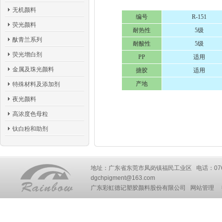
无机颜料
编号
R-151
荧光颜料
耐热性
5级
酞青兰系列
耐酸性
5级
荧光增白剂
PP
适用
金属及珠光颜料
搪胶
适用
产地
特殊材料及添加剂
夜光颜料
高浓度色母粒
钛白粉和助剂
地址：广东省东莞市凤岗镇福民工业区 电话：0769-87777
dgchpigment@163.com
广东彩虹德记塑胶颜料股份有限公司
网站管理
技