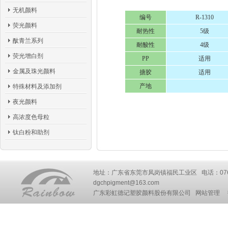
无机颜料
编号
R-1310
荧光颜料
耐热性
5级
酞青兰系列
耐酸性
4级
荧光增白剂
PP
适用
金属及珠光颜料
搪胶
适用
产地
特殊材料及添加剂
夜光颜料
高浓度色母粒
钛白粉和助剂
地址：广东省东莞市凤岗镇福民工业区 电话：0769-87777
dgchpigment@163.com
广东彩虹德记塑胶颜料股份有限公司
网站管理
技