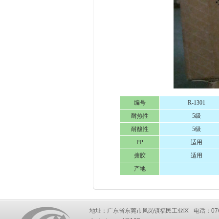
编号
R-1301
耐热性
5级
耐酸性
5级
PP
适用
搪胶
适用
产地
地址：广东省东莞市凤岗镇福民工业区 电话：0769-87777