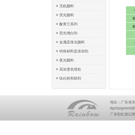
无机颜料
荧光颜料
酞青兰系列
荧光增白剂
金属及珠光颜料
特殊材料及添加剂
夜光颜料
高浓度色母粒
钛白粉和助剂
地址：广东省东莞市
dgchpigment@
广东彩虹德记