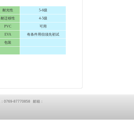
耐光性
5-6级
耐迁移性
4-5级
PVC
可用
EVA
有条件用但须先初试
包装
：0769-87770858 邮箱：