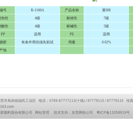
编号
R-1160A
产品名称
黄HR
耐热性
4级
耐候性
7级
耐酸性
4级
耐碱性
5级
PP
适用
PE
适用
搪胶
有条件用但须先初试
用量
0.02%
产地
凤岗镇福民工业区 电话：0769-87777113(十线) / 87779115 / 87779116 传真
163.com
塑胶颜料股份有限公司
网站管理
技术支持：
东莞网络公司
粤ICP备11058919号