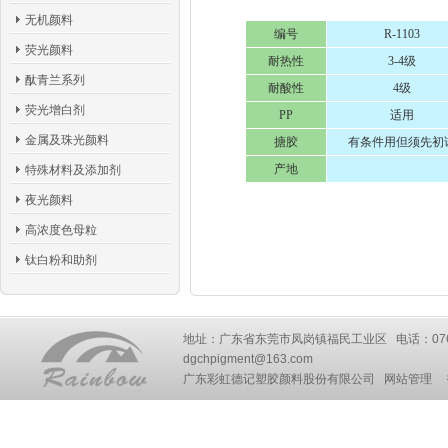
无机颜料
编号
R-1103
荧光颜料
耐热性
3-4级
酞青兰系列
耐酸性
4级
荧光增白剂
PP
适用
金属及珠光颜料
搪胶
有条件用但须先初
产地
特殊材料及添加剂
夜光颜料
高浓度色母粒
钛白粉和助剂
地址：广东省东莞市凤岗镇福民工业区 电话：0769-87777
dgchpigment@163.com
广东彩虹德记塑胶颜料股份有限公司
网站管理
技