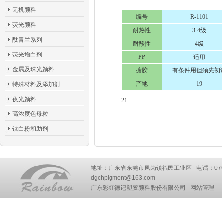
无机颜料
编号
R-1101
荧光颜料
耐热性
3-4级
酞青兰系列
耐酸性
4级
荧光增白剂
PP
适用
金属及珠光颜料
搪胶
有条件用但须先初
产地
19
特殊材料及添加剂
夜光颜料
21
高浓度色母粒
钛白粉和助剂
地址：广东省东莞市凤岗镇福民工业区 电话：0769-87777
dgchpigment@163.com
广东彩虹德记塑胶颜料股份有限公司
网站管理
技